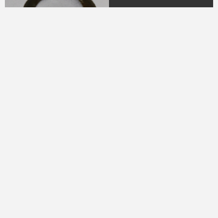
04.
DR. H.M.N.M Hasyim
Ning
(Periode 1979 - 1982)
05.
DR. H Sukamdani
Sahid Gito Sardjono
(Periode 1982-1985 &
1985-1988)